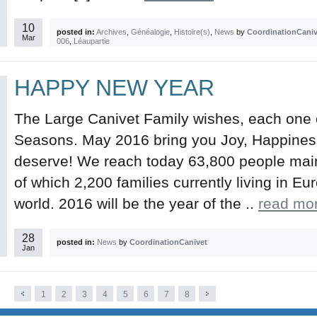
10
posted in:
Archives
,
Généalogie
,
Histoire(s)
,
News
by
CoordinationCaniv
Mar
006
,
Léaupartie
HAPPY NEW YEAR
The Large Canivet Family wishes, each one 
Seasons. May 2016 bring you Joy, Happines
deserve! We reach today 63,800 people main
of which 2,200 families currently living in Eu
world. 2016 will be the year of the ..
read mo
28
posted in:
News
by
CoordinationCanivet
Jan
1
2
3
4
5
6
7
8