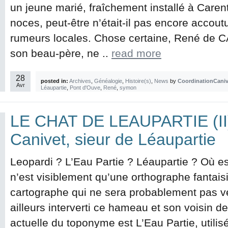
un jeune marié, fraîchement installé à Caren
noces, peut-être n’était-il pas encore accout
rumeurs locales. Chose certaine, René de 
son beau-père, ne ..
read more
28
posted in:
Archives
,
Généalogie
,
Histoire(s)
,
News
by
CoordinationCaniv
Avr
Léaupartie
,
Pont d'Ouve
,
René
,
symon
LE CHAT DE LEAUPARTIE (II)
Canivet, sieur de Léaupartie
Leopardi ? L’Eau Partie ? Léaupartie ? Où e
n’est visiblement qu’une orthographe fantaisi
cartographe qui ne sera probablement pas ve
ailleurs interverti ce hameau et son voisin 
actuelle du toponyme est L’Eau Partie, utili