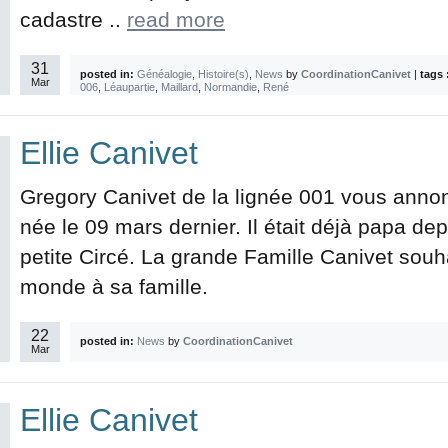
cadastre ..
read more
31
posted in:
Généalogie
,
Histoire(s)
,
News
by
CoordinationCanivet
|
tags 
Mar
006
,
Léaupartie
,
Maillard
,
Normandie
,
René
Ellie Canivet
Gregory Canivet de la lignée 001 vous annon
née le 09 mars dernier. Il était déjà papa de
petite Circé. La grande Famille Canivet souh
monde à sa famille.
22
posted in:
News
by
CoordinationCanivet
Mar
Ellie Canivet