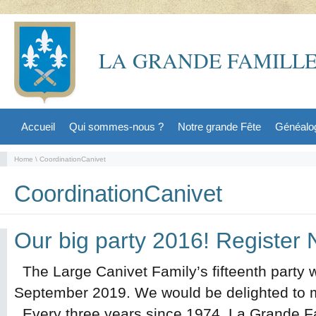
LA GRANDE FAMILLE
Accueil
Qui sommes-nous ?
Notre grande Fête
Généalo
Home
\ CoordinationCanivet
CoordinationCanivet
Our big party 2016! Register
The Large Canivet Family’s fifteenth party wi
September 2019. We would be delighted to m
Every three years since 1974, La Grande Fa