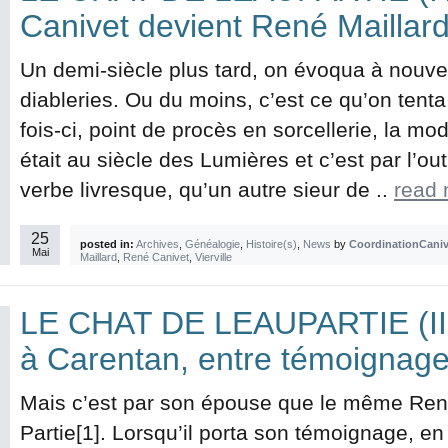
Canivet devient René Maillar
Un demi-siècle plus tard, on évoqua à nouv
diableries. Ou du moins, c’est ce qu’on tenta
fois-ci, point de procès en sorcellerie, la m
était au siècle des Lumières et c’est par l’ou
verbe livresque, qu’un autre sieur de ..
read
25
posted in:
Archives
,
Généalogie
,
Histoire(s)
,
News
by
CoordinationCaniv
Mai
Maillard
,
René Canivet
,
Vierville
LE CHAT DE LEAUPARTIE (III
à Carentan, entre témoignage
Mais c’est par son épouse que le même René
Partie[1]. Lorsqu’il porta son témoignage, e