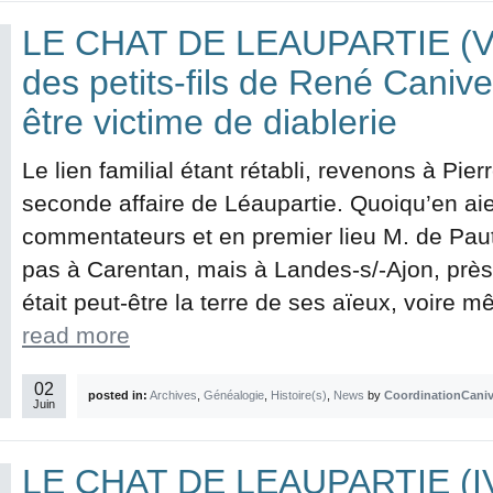
LE CHAT DE LEAUPARTIE (V
des petits-fils de René Canivet
être victime de diablerie
Le lien familial étant rétabli, revenons à Pie
seconde affaire de Léaupartie. Quoiqu’en aien
commentateurs et en premier lieu M. de Pau
pas à Carentan, mais à Landes-s/-Ajon, près
était peut-être la terre de ses aïeux, voire 
read more
02
posted in:
Archives
,
Généalogie
,
Histoire(s)
,
News
by
CoordinationCaniv
Juin
LE CHAT DE LEAUPARTIE (IV