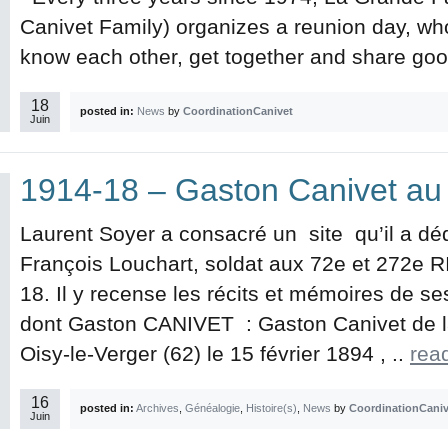
Canivet Family) organizes a reunion day, who
know each other, get together and share go
18
posted in:
News
by
CoordinationCanivet
Juin
1914-18 – Gaston Canivet au
Laurent Soyer a consacré un site qu’il a dé
François Louchart, soldat aux 72e et 272e R
18. Il y recense les récits et mémoires de
dont Gaston CANIVET : Gaston Canivet de la
Oisy-le-Verger (62) le 15 février 1894 , ..
rea
16
posted in:
Archives
,
Généalogie
,
Histoire(s)
,
News
by
CoordinationCaniv
Juin