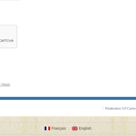
z nous
.
Réalisation GFCaniv
Français
English