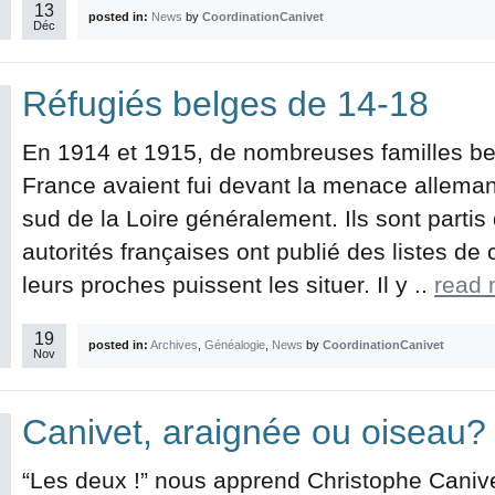
13
posted in:
News
by
CoordinationCanivet
Déc
Réfugiés belges de 14-18
En 1914 et 1915, de nombreuses familles bel
France avaient fui devant la menace alleman
sud de la Loire généralement. Ils sont partis 
autorités françaises ont publié des listes de
leurs proches puissent les situer. Il y ..
read 
19
posted in:
Archives
,
Généalogie
,
News
by
CoordinationCanivet
Nov
Canivet, araignée ou oiseau?
“Les deux !” nous apprend Christophe Canive