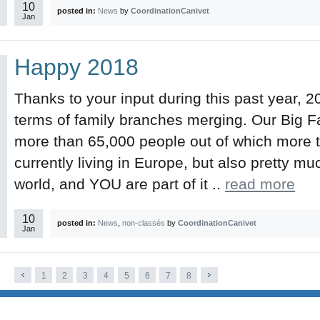
10
posted in:
News
by
CoordinationCanivet
Jan
Happy 2018
Thanks to your input during this past year, 2
terms of family branches merging. Our Big F
more than 65,000 people out of which more t
currently living in Europe, but also pretty m
world, and YOU are part of it ..
read more
10
posted in:
News
,
non-classés
by
CoordinationCanivet
Jan
1
2
3
4
5
6
7
8