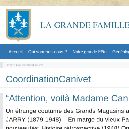
LA GRANDE FAMILLE
Accueil
Qui sommes-nous ?
Notre grande Fête
Généalo
Home
\ CoordinationCanivet
CoordinationCanivet
“Attention, voilà Madame Cani
Un étrange coutume des Grands Magasins au
JARRY (1879-1948) – En marge du vieux Par
nouveautés: Histoire rétrospective (1948) O