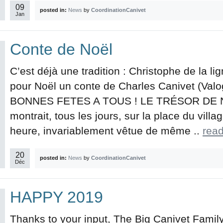
09
posted in:
News
by
CoordinationCanivet
Jan
Conte de Noël
C’est déjà une tradition : Christophe de la 
pour Noël un conte de Charles Canivet (Val
BONNES FETES A TOUS ! LE TRÉSOR DE NA
montrait, tous les jours, sur la place du vil
heure, invariablement vêtue de même ..
rea
20
posted in:
News
by
CoordinationCanivet
Déc
HAPPY 2019
Thanks to your input, The Big Canivet Famil