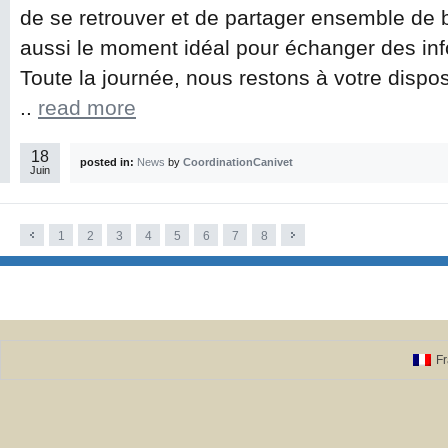
de se retrouver et de partager ensemble de
aussi le moment idéal pour échanger des in
Toute la journée, nous restons à votre dispo
..
read more
18
posted in:
News
by
CoordinationCanivet
Juin
1
2
3
4
5
6
7
8
Fr