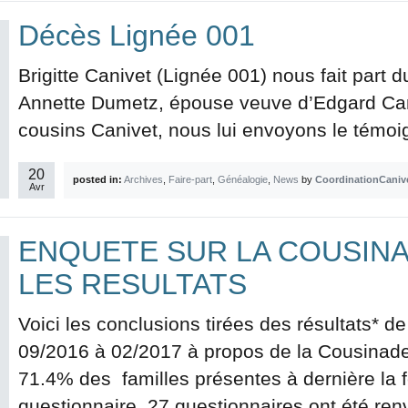
Décès Lignée 001
Brigitte Canivet (Lignée 001) nous fait par
Annette Dumetz, épouse veuve d’Edgard Can
cousins Canivet, nous lui envoyons le témoig
20
posted in:
Archives
,
Faire-part
,
Généalogie
,
News
by
CoordinationCaniv
Avr
ENQUETE SUR LA COUSINA
LES RESULTATS
Voici les conclusions tirées des résultats* 
09/2016 à 02/2017 à propos de la Cousinade 
71.4% des familles présentes à dernière la f
questionnaire. 27 questionnaires ont été ren