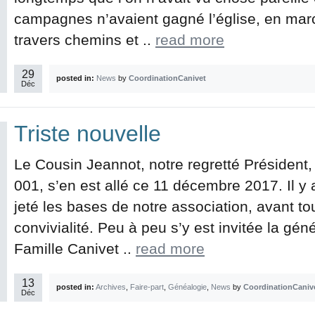
campagnes n’avaient gagné l’église, en march
travers chemins et ..
read more
29
posted in:
News
by
CoordinationCanivet
Déc
Triste nouvelle
Le Cousin Jeannot, notre regretté Président,
001, s’en est allé ce 11 décembre 2017. Il y a
jeté les bases de notre association, avant to
convivialité. Peu à peu s’y est invitée la gén
Famille Canivet ..
read more
13
posted in:
Archives
,
Faire-part
,
Généalogie
,
News
by
CoordinationCaniv
Déc