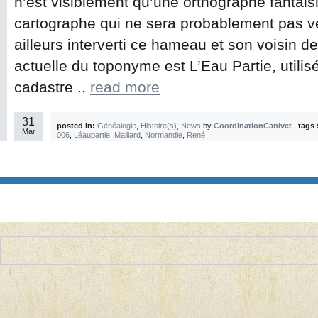
n’est visiblement qu’une orthographe fantaisi
cartographe qui ne sera probablement pas ve
ailleurs interverti ce hameau et son voisin 
actuelle du toponyme est L’Eau Partie, utili
cadastre ..
read more
31
posted in:
Généalogie
,
Histoire(s)
,
News
by
CoordinationCanivet
|
tags 
Mar
006
,
Léaupartie
,
Maillard
,
Normandie
,
René