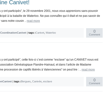
ine Canivet!
e, ils y ont participés”, le 29 novembre 2001, nous vous apprenions sans pouvoir
icipé à la bataille de Waterloo. Ne pas connaître qui il était et ne pas savoir de
er sans notre cousin ..
read more
0
y
CoordinationCanivet
|
tags :
Canivet
,
Waterloo
Comment
, ils y ont participé”, cette fois-ci c’est comme “esclave” qu’un CANIVET nous est
’Association Généalogique Flandre-Hainaut, et dans l’article de Madame
ocession de captifs libérés à Valenciennes” on peut lire : ..
read more
0
onCanivet
|
tags :
Bergues
,
Canivée
,
esclave
Comment