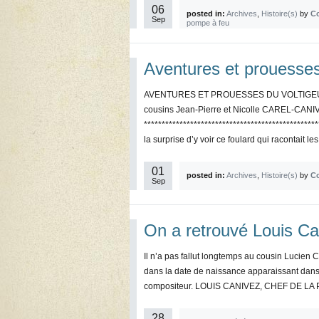
06
posted in:
Archives
,
Histoire(s)
by
Co
Sep
pompe à feu
Aventures et prouesses
AVENTURES ET PROUESSES DU VOLTIGEUR C
cousins Jean-Pierre et Nicolle CAREL-CANIVE
***********************************************
la surprise d’y voir ce foulard qui racontait les
01
posted in:
Archives
,
Histoire(s)
by
Co
Sep
On a retrouvé Louis Ca
Il n’a pas fallut longtemps au cousin Lucien
dans la date de naissance apparaissant dans l’
compositeur. LOUIS CANIVEZ, CHEF DE LA 
28