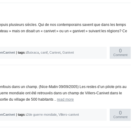
aru depuis plusieurs siècles. Qui de nos contemporains savent que dans les temps
teau » mais on disait un « canivet » ou un « ganivet » suivant les régions? Ce
0
onCanivet
|
tags :
Butxaca
,
canif
,
Canivet
,
Ganivet
Comment
enfouis dans un champ. (Nice-Matin 09/09/2005) Les restes d’un pilote pris au
uerre mondiale ont été retrouvés dans un champ de Villers-Canivet dans le
ortie du village de 500 habitants ..
read more
0
onCanivet
|
tags :
2de guerre mondiale
,
Villers-canivet
Comment