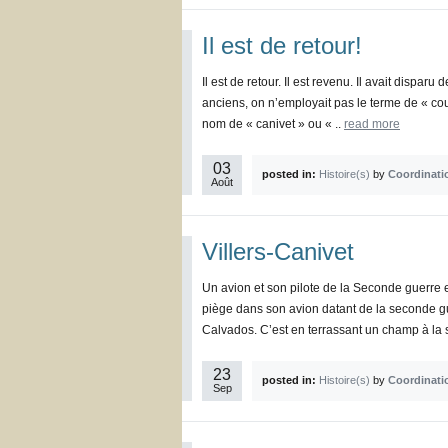
Il est de retour!
Il est de retour. Il est revenu. Il avait disp
anciens, on n’employait pas le terme de « cou
nom de « canivet » ou « ..
read more
03
posted in:
Histoire(s)
by
Coordinati
Août
Villers-Canivet
Un avion et son pilote de la Seconde guerre 
piège dans son avion datant de la seconde g
Calvados. C’est en terrassant un champ à la s
23
posted in:
Histoire(s)
by
Coordinati
Sep