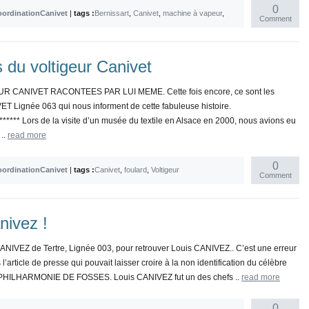
0
ordinationCanivet
|
tags :
Bernissart
,
Canivet
,
machine à vapeur
,
Comment
 du voltigeur Canivet
ANIVET RACONTEES PAR LUI MEME. Cette fois encore, ce sont les
T Lignée 063 qui nous informent de cette fabuleuse histoire.
******** Lors de la visite d’un musée du textile en Alsace en 2000, nous avions eu
 ..
read more
0
ordinationCanivet
|
tags :
Canivet
,
foulard
,
Voltigeur
Comment
nivez !
 CANIVEZ de Tertre, Lignée 003, pour retrouver Louis CANIVEZ.. C’est une erreur
article de presse qui pouvait laisser croire à la non identification du célèbre
PHILHARMONIE DE FOSSES. Louis CANIVEZ fut un des chefs ..
read more
0