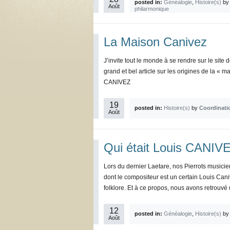
posted in:
Généalogie
,
Histoire(s)
b
Août
philarmonique
La Maison Canivez
J’invite tout le monde à se rendre sur le sit
grand et bel article sur les origines de la « 
CANIVEZ
19
posted in:
Histoire(s)
by
Coordinati
Août
Qui était Louis CANIV
Lors du dernier Laetare, nos Pierrots musicie
dont le compositeur est un certain Louis Cani
folklore. Et à ce propos, nous avons retrouvé 
12
posted in:
Généalogie
,
Histoire(s)
b
Août