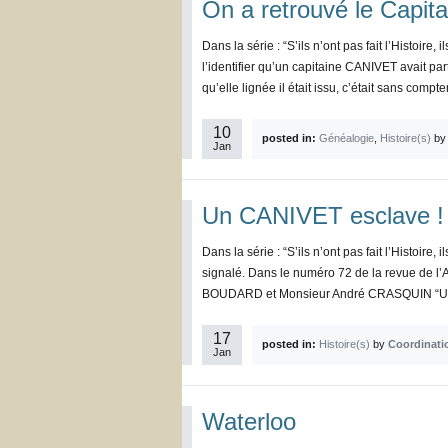
On a retrouvé le Capita
Dans la série : “S’ils n’ont pas fait l’Histoir
l’identifier qu’un capitaine CANIVET avait part
qu’elle lignée il était issu, c’était sans compt
10
posted in:
Généalogie
,
Histoire(s)
b
Jan
Un CANIVET esclave !
Dans la série : “S’ils n’ont pas fait l’Histoire
signalé. Dans le numéro 72 de la revue de l
BOUDARD et Monsieur André CRASQUIN “Une pr
17
posted in:
Histoire(s)
by
Coordinati
Jan
Waterloo