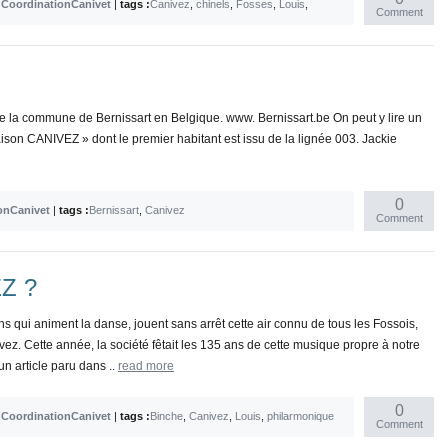
y
CoordinationCanivet
|
tags :
Canivez
,
chinels
,
Fosses
,
Louis
,
Comment
e de la commune de Bernissart en Belgique. www. Bernissart.be On peut y lire un
maison CANIVEZ » dont le premier habitant est issu de la lignée 003. Jackie
0
onCanivet
|
tags :
Bernissart
,
Canivez
Comment
EZ ?
ns qui animent la danse, jouent sans arrêt cette air connu de tous les Fossois,
vez. Cette année, la société fêtait les 135 ans de cette musique propre à notre
un article paru dans ..
read more
0
y
CoordinationCanivet
|
tags :
Binche
,
Canivez
,
Louis
,
philarmonique
Comment