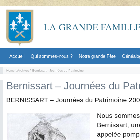
LA GRANDE FAMILLE
Accueil
Qui sommes-nous ?
Notre grande Fête
Généalo
Home
\
Archives
\ Bernissart - Journées du Patrimoine
Bernissart – Journées du Pat
BERNISSART – Journées du Patrimoine 200
Nous sommes 
Bernissart, u
appelée pompe 