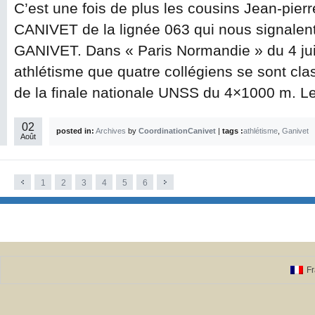
C’est une fois de plus les cousins Jean-pier
CANIVET de la lignée 063 qui nous signalent 
GANIVET. Dans « Paris Normandie » du 4 juill
athlétisme que quatre collégiens se sont cla
de la finale nationale UNSS du 4×1000 m. Le
02
posted in:
Archives
by
CoordinationCanivet
|
tags :
athlétisme
,
Ganivet
Août
1
2
3
4
5
6
Fr