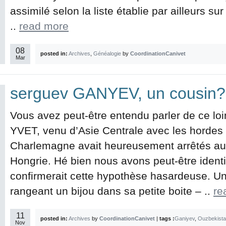
assimilé selon la liste établie par ailleurs sur 
..
read more
08
posted in:
Archives
,
Généalogie
by
CoordinationCanivet
Mar
serguev GANYEV, un cousin?
Vous avez peut-être entendu parler de ce loi
YVET, venu d’Asie Centrale avec les horde
Charlemagne avait heureusement arrêtés aux
Hongrie. Hé bien nous avons peut-être identi
confirmerait cette hypothèse hasardeuse. Un 
rangeant un bijou dans sa petite boite – ..
re
11
posted in:
Archives
by
CoordinationCanivet
|
tags :
Ganiyev
,
Ouzbekist
Nov