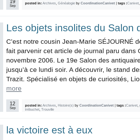
19
posted in:
Archives
,
Généalogie
by
CoordinationCanivet
|
tags :
Canivet
Sep
Les objets insolites du Salon 
C’est notre cousin Jean-Marie SÉJOURNÉ de
fait parvenir cet article de journal paru dan
novembre 2006. Le 19e Salon des antiquaires
jusqu’à ce lundi soir. A découvrir, le stand d
Trazit. Spécialisé en objets de curiosités, Lion
more
12
posted in:
Archives
,
Histoire(s)
by
CoordinationCanivet
|
tags :
Canivet
,
Sep
trébuchet
,
Trouville
la victoire est à eux