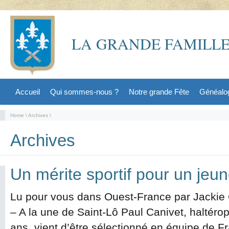
LA GRANDE FAMILLE
Accueil
Qui sommes-nous ?
Notre grande Fête
Généalo
Home
\
Archives
\
Archives
Un mérite sportif pour un jeu
Lu pour vous dans Ouest-France par Jackie
– A la une de Saint-Lô Paul Canivet, haltérop
ans, vient d’être sélectionné en équipe de F