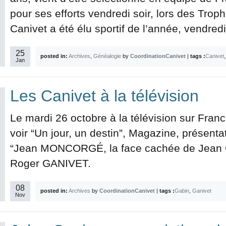
pour ses efforts vendredi soir, lors des Trop
Canivet a été élu sportif de l’année, vendredi 
25
posted in:
Archives
,
Généalogie
by
CoordinationCanivet
|
tags :
Canivet
Jan
Les Canivet à la télévision
Le mardi 26 octobre à la télévision sur Franc
voir “Un jour, un destin”, Magazine, prése
“Jean MONCORGÉ, la face cachée de Jean G
Roger GANIVET.
08
posted in:
Archives
by
CoordinationCanivet
|
tags :
Gabin
,
Ganivet
Nov