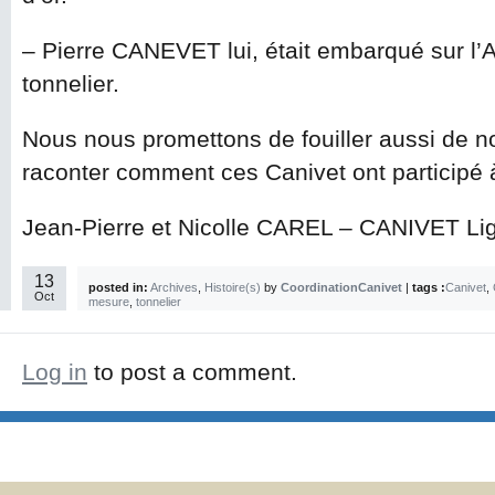
– Pierre CANEVET lui, était embarqué sur l’A
tonnelier.
Nous nous promettons de fouiller aussi de no
raconter comment ces Canivet ont participé 
Jean-Pierre et Nicolle CAREL – CANIVET Li
13
posted in:
Archives
,
Histoire(s)
by
CoordinationCanivet
|
tags :
Canivet
,
Oct
mesure
,
tonnelier
Log in
to post a comment.