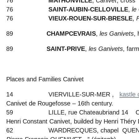
76
MATHONVILLE
,
Canivet
, cross
76
SAINT-AUBIN-CELLOVILLE
,
le
76
VIEUX-ROUEN-SUR-BRESLE
,
89
CHAMPCEVRAIS
,
les Ganivets
,
89
SAINT-PRIVE
,
les Ganivets
, far
Places and Families Canivet
14 VIERVILLE-SUR-MER ,
kastle
Canivet de Rougefosse – 16th century.
59 LILLE, rue Chateaubriand 14 Court
Henri Constant Canivet, builded by Henri Théry
62 WARDRECQUES, chapel QUENI