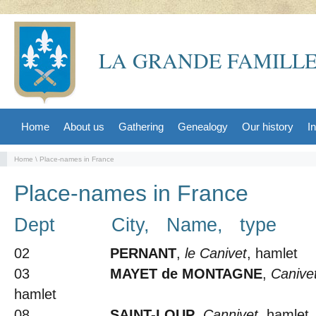
LA GRANDE FAMILLE
Home
About us
Gathering
Genealogy
Our history
I
Home
\ Place-names in France
Place-names in France
Dept City, Name, type
02
PERNANT
,
le Canivet
, hamlet
03
MAYET de MONTAGNE
,
Canive
hamlet
08
SAINT-LOUP
,
Cannivet
, hamlet