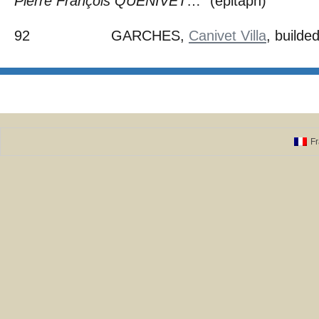
Pierre François QUENIVET
…” (épitaph)
92 GARCHES,
Canivet Villa
, build
Fr