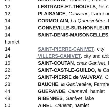
12
LESTRADE-ET-THOUELS
,
les 
12
PLAISANCE
,
Canivenc
, Farmho
14
CORMOLAIN
,
La Quenivetière
,
14
GONNEVILLE-SUR-HONFLEU
14
SAINT-DENIS-MAISONCELLES
hamlet
14
SAINT-PIERRE-CANIVET
, city
14
VILLERS-CANIVET
, city and ab
16
SAINT-COUTAN
,
chez Ganive
t,
22
SAINT-CAST-LE-GUILDO
,
le C
27
SAINT-PIERRE de VAUVRAY
,
C
28
BAUCHE
,
la Ganivetière
, Farmh
44
GUERANDE
,
Cannevé
, hamlet
48
RIBENNES
,
Ganivet
, lake
50
AIREL
,
Canivet
, hamlet