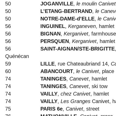
50
JOGANVILLE
,
le moulin Canivet
50
L’ETANG-BERTRAND
,
le Canev
50
NOTRE-DAME-d’ELLE
,
le Caniv
56
INGUINEL
,
Kerganeven
, hamlet
56
BIGNAN
,
Kerganivet
, farmhouse
56
PERSQUEN
,
Kerganivet
, hamlet
56
SAINT-AIGNAN/STE-BRIGITTE
Quénécan
59
LILLE
, rue Chateaubriand 14,
Ca
60
ABANCOURT
,
le Canivet
, place
74
TANINGES
,
Canevet
, hamlet
74
TANINGES
,
Canevet
, ski tow
74
VAILLY
,
chez Canivet
, hamlet
74
VAILLY
,
Les Granges
Canivet, h
75
PARIS 6e
,
Canivet
, street