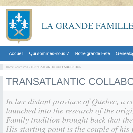
LA GRANDE FAMILLE
Accueil
Qui sommes-nous ?
Notre grande Fête
Généalo
Home
\
Archives
\ TRANSATLANTIC COLLABORATION
TRANSATLANTIC COLLAB
In her distant province of Quebec, a 
launched into the research of the origi
Family tradition brought back that t
His starting point is the couple of his