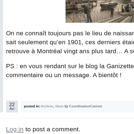
On ne connaît toujours pas le lieu de naissa
sait seulement qu’en 1901, ces derniers étai
retrouve à Montréal vingt ans plus tard… A s
PS : en vous rendant sur le blog la Ganizett
commentaire ou un message. A bientôt !
22
posted in:
Archives
,
News
by
CoordinationCanivet
Avr
Log in
to post a comment.