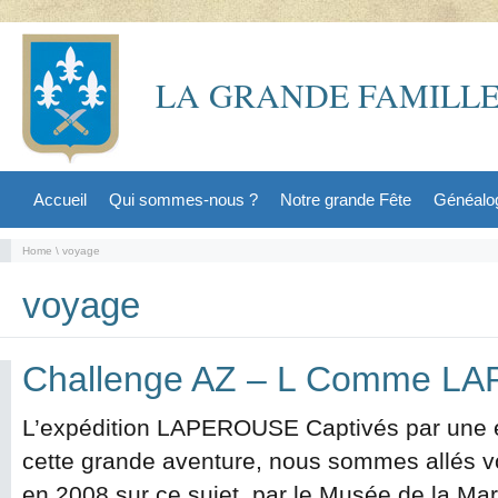
LA GRANDE FAMILLE
Accueil
Qui sommes-nous ?
Notre grande Fête
Généalo
Home
\ voyage
voyage
Challenge AZ – L Comme 
L’expédition LAPEROUSE Captivés par une 
cette grande aventure, nous sommes allés vo
en 2008 sur ce sujet par le Musée de la Mar