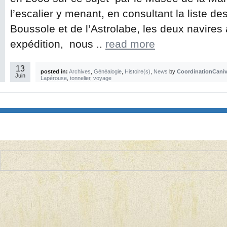
l’escalier y menant, en consultant la liste d
Boussole et de l’Astrolabe, les deux navires
expédition, nous ..
read more
13
posted in:
Archives
,
Généalogie
,
Histoire(s)
,
News
by
CoordinationCaniv
Juin
Lapérouse
,
tonnelier
,
voyage