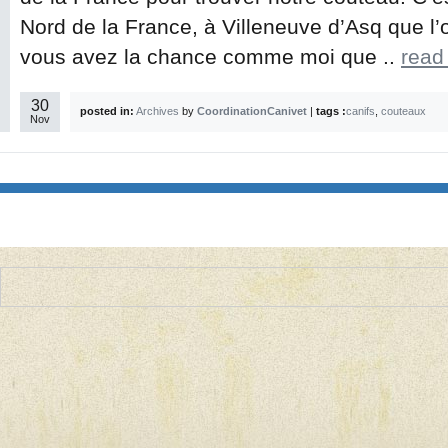
Nord de la France, à Villeneuve d’Asq que l’o
vous avez la chance comme moi que ..
read
30
posted in:
Archives
by
CoordinationCanivet
|
tags :
canifs
,
couteaux
Nov