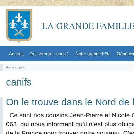
LA GRANDE FAMILLE
Accueil
Qui sommes-nous ?
Notre grande Fête
Généalo
Home
\ canifs
canifs
On le trouve dans le Nord de 
Ce sont nos cousins Jean-Pierre et Nicole
063, qui nous informent qu’il n’est plus oblig
de la France pour trouver notre couteau. C’